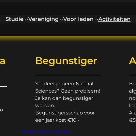
Studie
Vereniging
Voor leden
Activiteiten
a
Begunstiger
A
Studeer je geen Natural
Be
Sciences? Geen probleem!
af
Je kan dan begunstiger
no
worden.
lid
do
Begunstigersschap voor
Al
één jaar kost €10,-
€5
Begunstiger worden