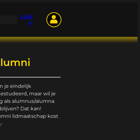
Logi
n
lumni
n je eindelijk
gestudeerd, maar wil je
g als alumnus/alumna
 blijven? Dat kan!
umni lidmaatschap kost
,-