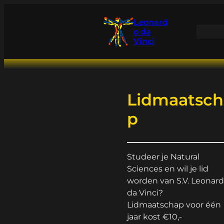
Ga
naar
Leonard
o da
de
Vinci
inhoud
Lidmaatsch
p
Studeer je Natural
Sciences en wil je lid
worden van S.V. Leonar
da Vinci?
Lidmaatschap voor één
jaar kost €10,-