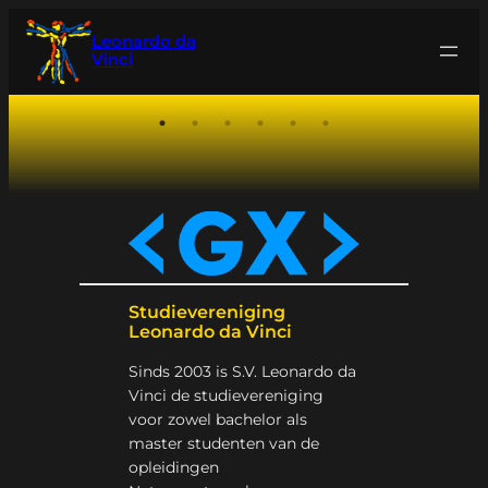
Ga
van de
Leonardo da
naar
maand
Vinci
de
inhoud
Studievereniging
Leonardo da Vinci
Sinds 2003 is S.V. Leonardo da
Vinci de studievereniging
voor zowel bachelor als
master studenten van de
opleidingen