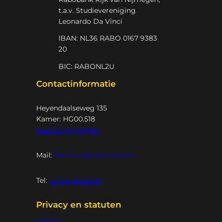
t.a.v. Studievereniging
Leonardo Da Vinci
IBAN: NL36 RABO 0167 9383
20
BIC: RABONL2U
Contactinformatie
Heyendaalseweg 135
Kamer: HG00.518
6525 AJ Nijmegen
Mail:
Bestuur@svleonardo.nl
Tel:
+31 24 3652079
Privacy en statuten
Statuten